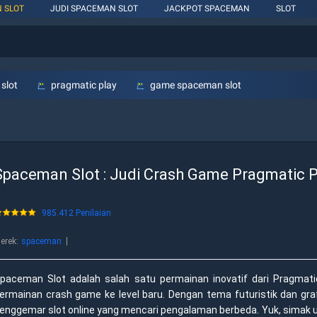
 SLOT
JUDI SPACEMAN SLOT
JACKPOT SPACEMAN
SLOT
slot
pragmatic play
game spaceman slot
Spaceman Slot : Judi Crash Game Pragmatic P
985.412 Penilaian
erek
:
spaceman
paceman Slot adalah salah satu permainan inovatif dari Pragmat
ermainan crash game ke level baru. Dengan tema futuristik dan graf
enggemar slot online yang mencari pengalaman berbeda. Yuk, simak