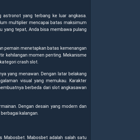
 astronot yang terbang ke luar angkasa.
lum multiplier mencapai batas maksimum
ktu yang tepat, Anda bisa membawa pulang
nkan pemain menetapkan batas kemenangan
watir kehilangan momen penting. Mekanisme
kategori crash slot.
snya yang menawan. Dengan latar belakang
ngalaman visual yang memukau. Karakter
membuatnya berbeda dari slot angkasawan
ermainan. Dengan desain yang modern dan
i berbagai kalangan.
us Mabosbet. Mabosbet adalah salah satu